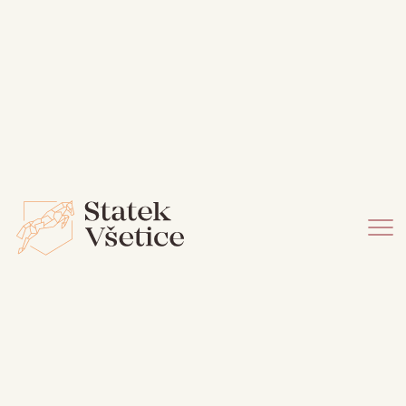
KDE SE KOUZELNÝ
VENKOV STÁVÁ JEVIŠTĚM
PRO VAŠE PŘEDSTAVY